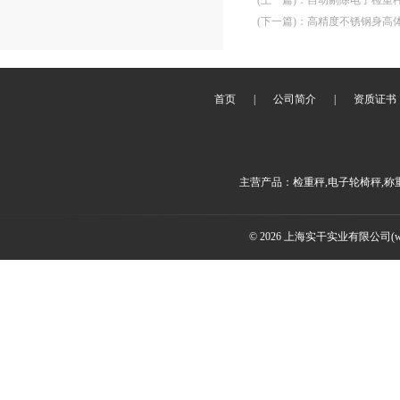
(上一篇)
：
自动剔除电子检重
(下一篇)
：
高精度不锈钢身高
首页
|
公司简介
|
资质证书
主营产品：检重秤,电子轮椅秤,称
© 2026 上海实干实业有限公司(www