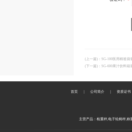
(上一篇)
：
SG-100医用棉签袋
(下一篇)
：
SG-600果汁饮料
首页
|
公司简介
|
资质证书
主营产品：检重秤,电子轮椅秤,称