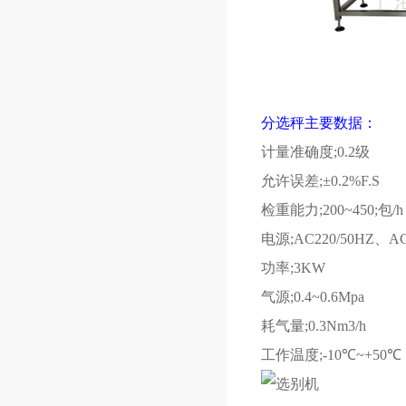
分选秤主要数据：
计量准确度
;0.2
级
允许误差
;±0.2%F.S
检重能力
;200~450;
包
/h
电源
;AC220/50HZ
、
AC
功率
;3KW
气源
;0.4~0.6Mpa
耗气量
;0.3Nm3/h
工作温度
;-10℃~+50℃