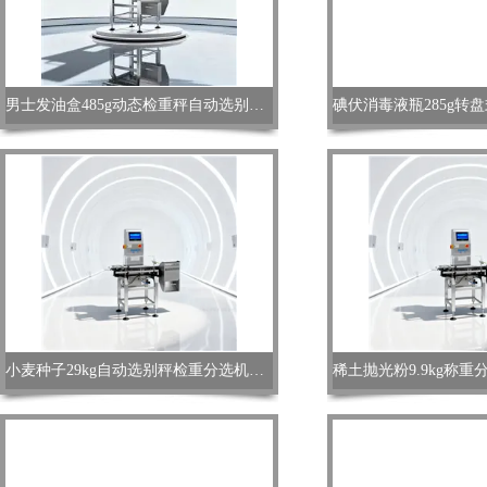
男士发油盒485g动态检重秤自动选别机精度高
小麦种子29kg自动选别秤检重分选机稳定