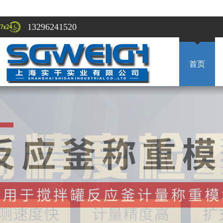
13296241520
首页