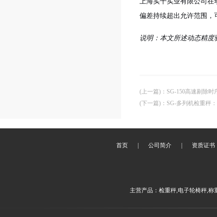
上海实干实业有限公司在
偏差持续超出允许范围，
说明：本文所述动态精度验
(上一篇)
：
SG-150高速剔
(下一篇)
：
SG-多列机检重秤
首页
|
公司简介
|
资质证书
主营产品：检重秤,电子轮椅秤,称