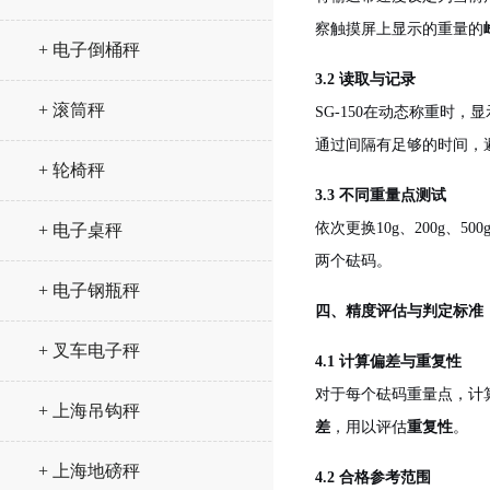
察触摸屏上显示的重量的
+ 电子倒桶秤
3.2 读取与记录
+ 滚筒秤
SG-150在动态称重
通过间隔有足够的时间，
+ 轮椅秤
3.3 不同重量点测试
依次更换10g、200g
+ 电子桌秤
两个砝码。
+ 电子钢瓶秤
四、精度评估与判定标准
+ 叉车电子秤
4.1 计算偏差与重复性
对于每个砝码重量点，计
+ 上海吊钩秤
差
，用以评估
重复性
。
+ 上海地磅秤
4.2 合格参考范围