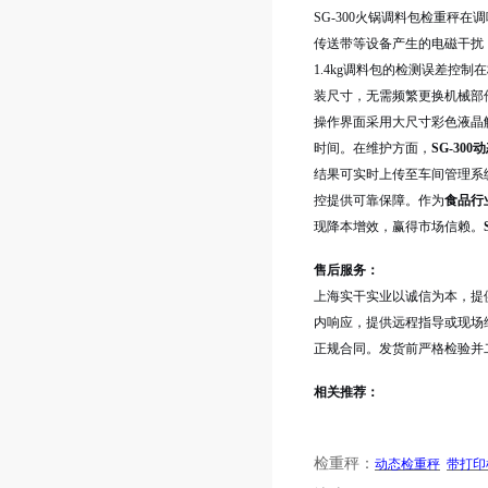
SG-300火锅调料包检重
传送带等设备产生的电磁干扰
1.4kg调料包的检测误差控
装尺寸，无需频繁更换机械部
操作界面采用大尺寸彩色液晶
时间。在维护方面，
SG-30
结果可实时上传至车间管理系
控提供可靠保障。作为
食品行
现降本增效，赢得市场信赖。
售后服务：
上海实干实业以诚信为本，提
内响应，提供远程指导或现场
正规合同。发货前严格检验并
相关推荐：
检重秤：
动态检重秤
带打印