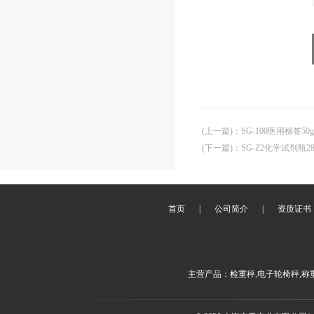
(上一篇)
：
SG-100医用棉签
(下一篇)
：
SG-Z2化学试剂瓶
首页
|
公司简介
|
资质证书
主营产品：检重秤,电子轮椅秤,称