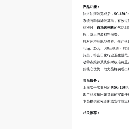
产品功能：
沐浴油灌装完成后，
SG-150
在
系统与独特滤波算法，有效过
标准时，
自动选别机
的气动剔
瓶，防止包装材料浪费。
针对沐浴油瓶型多样、生产换
485g、250g、500m
污染，符合日化行业卫生规范
动零点跟踪系统实时校准称重
的核心优势，助力品牌实现出
售后服务：
上海实干实业对所售
SG-150
动
因产品质量问题导致的零部件
专员提供远程诊断或安排就近
相关推荐：