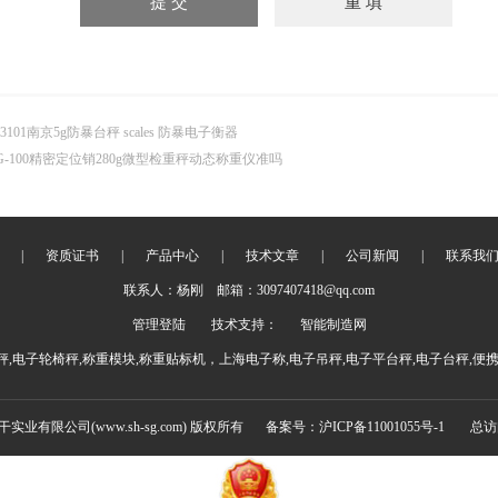
k3101南京5g防暴台秤 scales 防暴电子衡器
G-100精密定位销280g微型检重秤动态称重仪准吗
|
资质证书
|
产品中心
|
技术文章
|
公司新闻
|
联系我
联系人：杨刚 邮箱：3097407418@qq.com
管理登陆
技术支持：
智能制造网
,电子轮椅秤,称重模块,称重贴标机，上海电子称,电子吊秤,电子平台秤,电子台秤,便
实干实业有限公司(www.sh-sg.com) 版权所有
备案号：沪ICP备11001055号-1
总访问