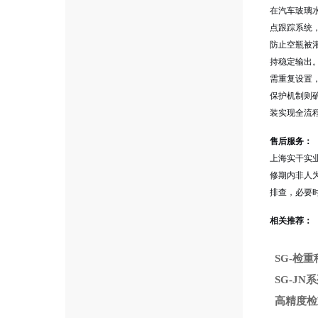
在汽车玻璃水
点跟踪系统
防止空瓶被
持稳定输出。
需重复设置
保护机制则
装实现全流
售后服务：
上海实干实业
修期内非人
排查，必要
相关推荐：
SG-检
SG-J
高精度检