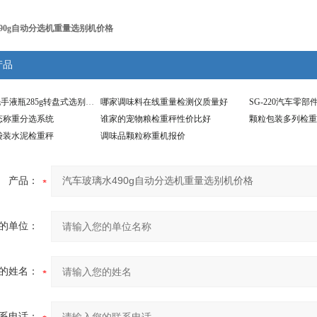
90g自动分选机重量选别机价格
产品
SG-Z2免洗洗手液瓶285g转盘式选别秤分选检重仪
哪家调味料在线重量检测仪质量好
态称重分选系统
谁家的宠物粮检重秤性价比好
颗粒包装多列检重
袋装水泥检重秤
调味品颗粒称重机报价
产品：
的单位：
的姓名：
系电话：