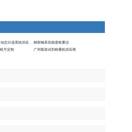
SG-220汽车零部件动态分选系统供应商自动检测称
精密轴承高精度检重仪
机可定制
广州瓶装试剂称重机供应商