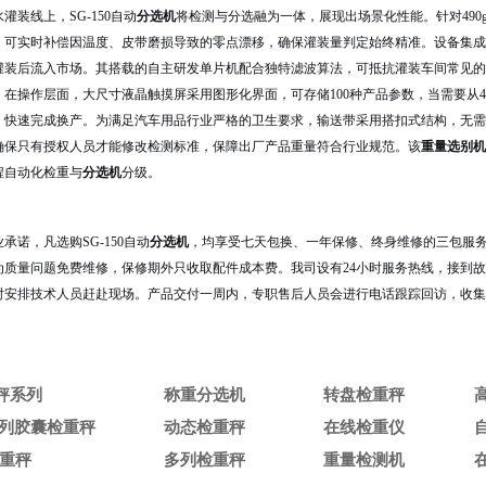
灌装线上，SG-150自动
分选机
将检测与分选融为一体，展现出场景化性能。针对49
，可实时补偿因温度、皮带磨损导致的零点漂移，确保灌装量判定始终精准。设备集成
灌装后流入市场。其搭载的自主研发单片机配合独特滤波算法，可抵抗灌装车间常见的
在操作层面，大尺寸液晶触摸屏采用图形化界面，可存储100种产品参数，当需要从49
，快速完成换产。为满足汽车用品行业严格的卫生要求，输送带采用搭扣式结构，无需
确保只有授权人员才能修改检测标准，保障出厂产品重量符合行业规范。该
重量选别机
程自动化检重与
分选机
分级。
承诺，凡选购SG-150自动
分选机
，均享受七天包换、一年保修、终身维修的三包服
为质量问题免费维修，保修期外只收取配件成本费。我司设有24小时服务热线，接到
时安排技术人员赶赴现场。产品交付一周内，专职售后人员会进行电话跟踪回访，收集
重秤系列
称重分选机
转盘检重秤
N系列胶囊检重秤
动态检重秤
在线检重仪
重秤
多列检重秤
重量检测机