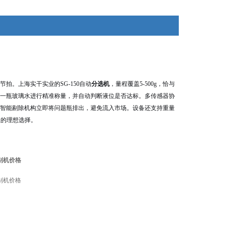
有需要检重秤的用户， 欢迎前来咨询！
。上海实干实业的SG-150自动
分选机
，量程覆盖5-500g，恰与
一瓶玻璃水进行精准称量，并自动判断液位是否达标。多传感器协
智能剔除机构立即将问题瓶排出，避免流入市场。设备还支持重量
业的理想选择。