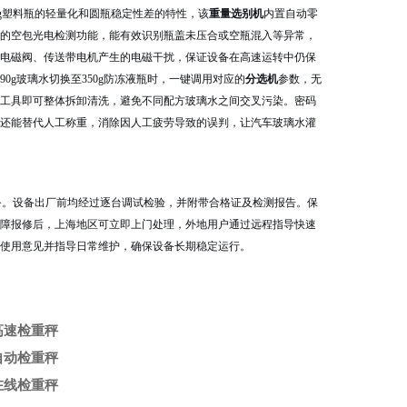
0g塑料瓶的轻量化和圆瓶稳定性差的特性，该
重量选别机
内置自动零
的空包光电检测功能，能有效识别瓶盖未压合或空瓶混入等异常，
电磁阀、传送带电机产生的电磁干扰，保证设备在高速运转中仍保
0g玻璃水切换至350g防冻液瓶时，一键调用对应的
分选机
参数，无
工具即可整体拆卸清洗，避免不同配方玻璃水之间交叉污染。密码
还能替代人工称重，消除因人工疲劳导致的误判，让汽车玻璃水灌
务。设备出厂前均经过逐台调试检验，并附带合格证及检测报告。保
故障报修后，上海地区可立即上门处理，外地用户通过远程指导快速
使用意见并指导日常维护，确保设备长期稳定运行。
高速检重秤
自动检重秤
在线检重秤