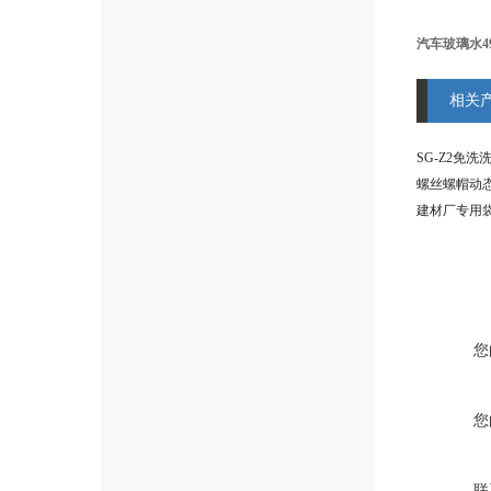
汽车玻璃水4
相关
螺丝螺帽动
建材厂专用
您
您
联