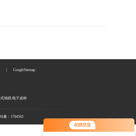
们
|
GoogleSitemap
携式地磅,电子桌称
量：1704563
在线交流