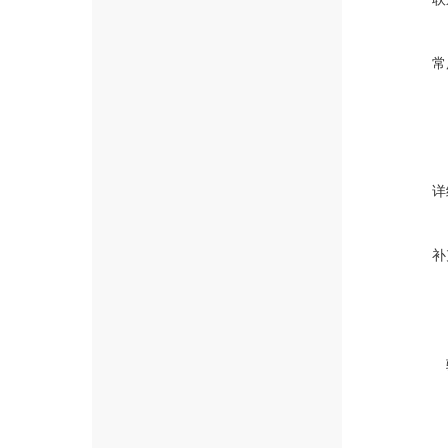
常
详
补