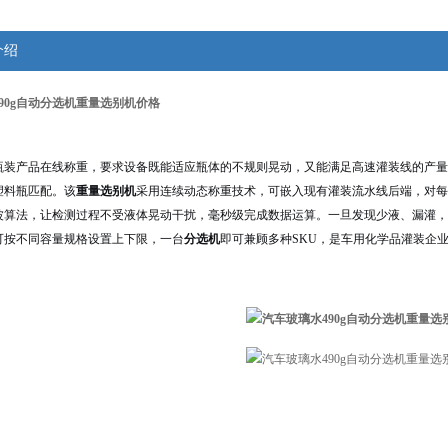
介绍
90g自动分选机重量选别机价格
瓶装产品在线称重，要求设备既能适应瓶体的不规则晃动，又能满足高速灌装线的产量节拍
水塑料瓶匹配。该
重量选别机
采用连续动态称重技术，可嵌入现有灌装流水线后端，对每
波算法，让检测过程不受液体晃动干扰，毫秒级完成数据运算。一旦发现少液、漏灌，
可按不同容量规格设置上下限，一台
分选机
即可兼顾多种SKU，是车用化学品灌装企