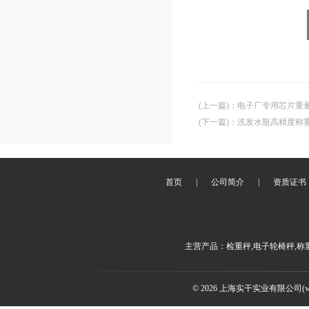
(上一篇)
：
电子厂专用芯片重
(下一篇)
：
洗发水瓶高精度称
首页
|
公司简介
|
资质证书
主营产品：检重秤,电子轮椅秤,称
© 2026 上海实干实业有限公司(www