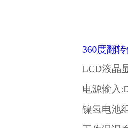
电源输入
:
镍氢电池
工作温湿
电子
360
电子
360
称量
感量
/
高 自重