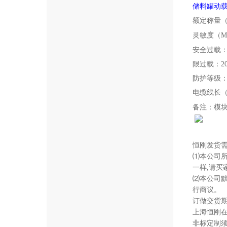
储料罐动
额定称量
灵敏度（
M
安全过载
限过载：
2
防护等级
电缆线长
备注：模
恒刚发货
⑴本公司
一样,请买
⑵本公司
行商议。
订做交货
上海恒刚
非标定制