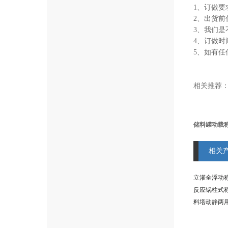
1、订做要
2、出货前
3、我们是
4、订做时
5、如有任
相关推荐
储料罐动载
相关
立灌全浮动
反应锅柱式