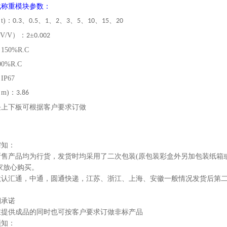
载称重模块参数：
（
t)：
、
、
、
、
、
、
、
、
0.3
0.5
1
2
3
5
10
15
20
V/V）：
±
2
0.002
：
150%R.C
00%R.C
：
IP67
（
m)：
3.86
块上下板可根据客户要求订做
需知：
所售产品均为行货，发货时均采用了二次包装(原包装彩盒外另加包装纸箱
家放心购买。
默认汇通，中通，圆通快递，江苏、浙江、上海、安徽一般情况发货后第
期承诺
在提供成品的同时也可按客户要求订做非标产品
须知：