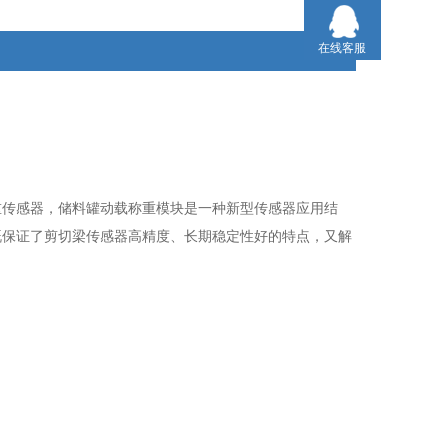
不当造成的称量误差的问题。
在线客服
重传感器，储料罐动载称重模块是一种新型传感器应用结
既保证了剪切梁传感器高精度、长期稳定性好的特点，又解