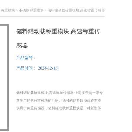
>
称重模块
>
不锈钢称重模块
> 储料罐动载称重模块,高速称重传感器
储料罐动载称重模块,高速称重传
感器
产品型号：
产品时间：
2024-12-13
储料罐动载称重模块,高速称重传感器:上海实干是一家专
业生产销售称重模块的厂家。我司的储料罐动载称重模
块属于称重传感器，储料罐动载称重模块是一种新型传
感器应用结构。它将高精度剪切梁称重传感器、负荷传
递装置及安装连接板等部件合为一体，既保证了剪切梁
传感器高精度、长期稳定性好的特点，又解决了因安装