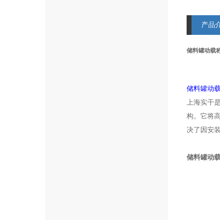
产品
储料罐动载
储料罐动
上海实干
构。它将
决了因安
储料罐动