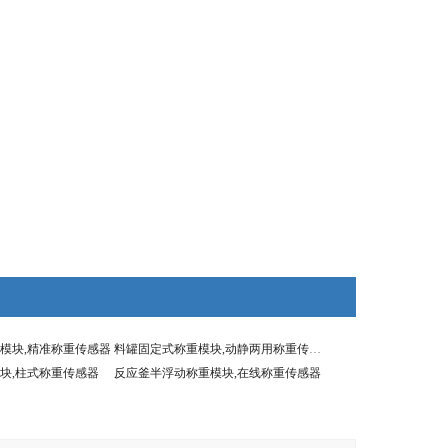
模块,精准称重传感器
料罐固定式称重模块,动静两用称重传感器
块,柱式称重传感器
反应釜半浮动称重模块,在线称重传感器