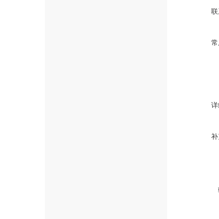
联
常
详
补