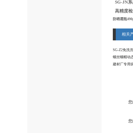
SG-J
高精度检
防晒霜瓶49
相关
螺丝螺帽动
建材厂专用
您
您