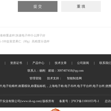
食称重桌秤,快速电子秤什么牌子好
G-100盒装坚果仁（80g）高精度分选秤
|
资质证书
|
产品中心
|
技术文章
|
公司新闻
|
联系我
联系人：杨刚 邮箱：3097407418@qq.com
管理登陆
技术支持：
智能制造网
,电子轮椅秤,称重模块,称重贴标机，上海电子称,电子吊秤,电子平台秤,电子台秤,便
实干实业有限公司(www.sh-sg.com) 版权所有
备案号：沪ICP备11001055号-1
总访问