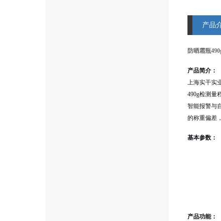
产品
防晒霜瓶49
产品简介：
上海实干实
490g检
智能报警与
的称重偏差
基本参数：
产品功能：