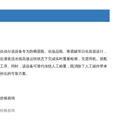
有需要检重秤的用户， 欢迎前来咨询！
款自动分选设备专为防晒霜瓶、化妆品瓶、膏霜罐等日化容器设计，
可在灌装流水线高速运转状态下完成实时重量检测，无需停机。搭配
工序。同时，该设备可替代传统人工称重，既消除了人工操作带来
价比的可靠方案。