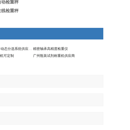
自动检重秤
在线检重秤
SG-220汽车零部件动态分选系统供应商自动检测称
精密轴承高精度检重仪
机可定制
广州瓶装试剂称重机供应商