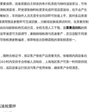
重量保障。设备搭载自主研发的单片机系统与独特滤波算法，可有
测检测基准，即使灌装物料粘度变化或环境温度波动，也不会产生
晰标注，车间操作人员无需专业培训即可快速上手。面对多品类灌
直接调用预设参数即可完成切换，大幅缩短换线调试时间。在质量控制
由自动剔除机构完成分流，全程无需人工干预。该
重量选别机
的搭
送带速度可无级调节，兼顾精细检测与高速量产，灵活适配不同灌
导致检测参数偏差，保障每批次防晒霜瓶的灌装精度统一。
，随附合格证书，保证客户签收产品质量无忧。保修期内因设备自
24小时内安排专业维修人员响应，上海地区客户可第一时间获得现
访，追踪设备运行状况与客户使用体验，确保客户全程满意。
高速检重秤