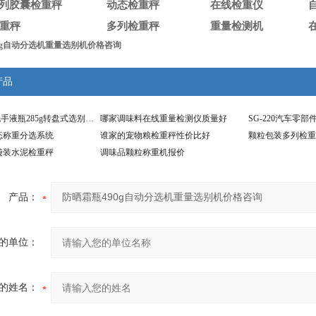
N系列胶囊检重秤
动态检重秤
在线检重仪
重秤
多列检重秤
重量检测机
0g自动分选机重量选别机价格咨询
产品
SG-Z2免洗洗手液瓶285g转盘式选别秤分选检重仪
哪家调味料在线重量检测仪质量好
态称重分选系统
谁家的宠物粮检重秤性价比好
颗粒包装多列检重
袋装水泥检重秤
调味品颗粒称重机报价
产品：
的单位：
的姓名：