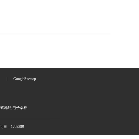
们
|
GoogleSitemap
携式地磅,电子桌称
量：1702389