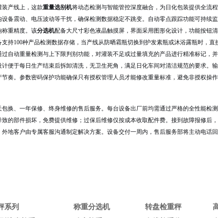
灌装产线上，这款
重量选别机
将动态检测与智能管控深度融合，为日化包装提供全流程
内设备震动、电压波动等干扰，确保检测数据稳定不跳变。自动零点跟踪功能可持续监
响称重精度。该
分选机
配备大尺寸彩色液晶触摸屏，界面采用图形化设计，功能按钮清
备支持100种产品检测数据存储，当产线从防晒霜瓶切换到护发素瓶或沐浴露瓶时，
通过自动重量检测与上下限判别功能，对灌装不足或过量填充的产品进行精准标记，并
设计便于每日生产结束后拆卸清洗，无卫生死角，满足日化车间对清洁规范的要求。输
产节奏。参数密码保护功能确保只有授权管理人员才能修改重量标准，避免非授权操作
天包换、一年保修、终身维修的售后服务。每台设备出厂前均需通过严格的全性能检测
导致的部件损坏，免费提供维修；过保后维修仅按成本收取配件费。接到故障报修后，
，外地客户由专属客服沟通制定解决方案。设备交付一周内，售后服务部将主动电话回
重秤系列
称重分选机
转盘检重秤