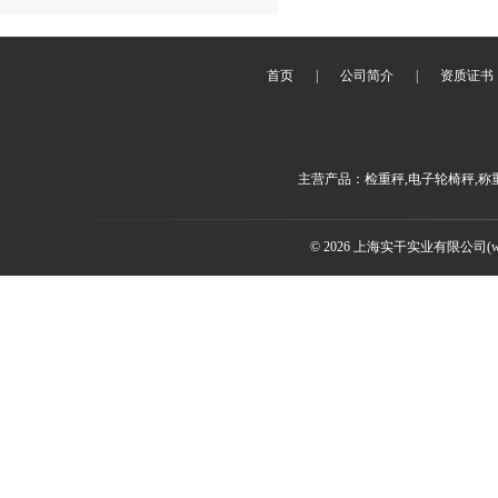
首页
|
公司简介
|
资质证书
主营产品：检重秤,电子轮椅秤,称
© 2026 上海实干实业有限公司(www