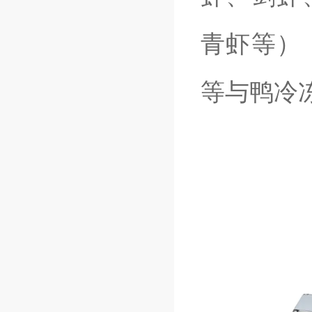
青虾等）
等与鸭冷