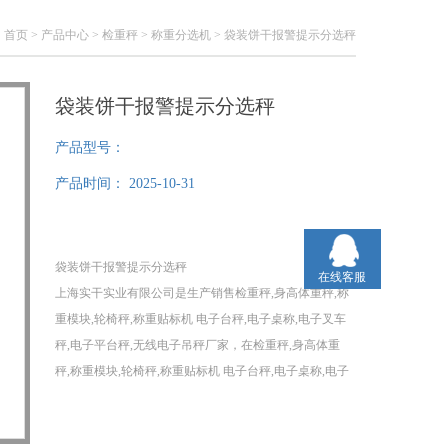
：
首页
>
产品中心
>
检重秤
>
称重分选机
> 袋装饼干报警提示分选秤
袋装饼干报警提示分选秤
产品型号：
产品时间：
2025-10-31
袋装饼干报警提示分选秤
在线客服
上海实干实业有限公司是生产销售检重秤,身高体重秤,称
重模块,轮椅秤,称重贴标机 电子台秤,电子桌称,电子叉车
秤,电子平台秤,无线电子吊秤厂家，在检重秤,身高体重
秤,称重模块,轮椅秤,称重贴标机 电子台秤,电子桌称,电子
叉车秤,电子平台秤,无线电子吊秤等领域获得良好口碑，
有需要检重秤的用户， 欢迎前来咨询！