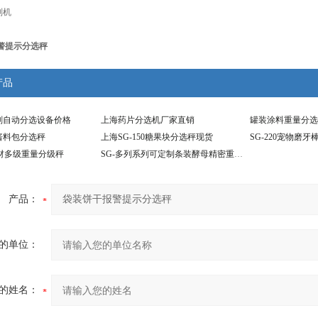
别机
警提示分选秤
产品
剂自动分选设备价格
上海药片分选机厂家直销
罐装涂料重量分选
酱料包分选秤
上海SG-150糖果块分选秤现货
SG-220宠物磨牙
中药材多级重量分级秤
SG-多列系列可定制条装酵母精密重量分选设备
产品：
的单位：
的姓名：