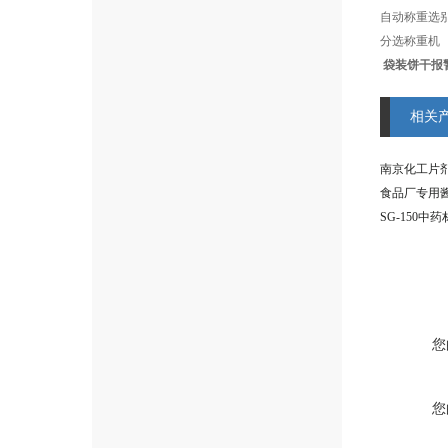
自动称重选
分选称重机
袋装饼干报
相关
南京化工片
食品厂专用
SG-150
您
您