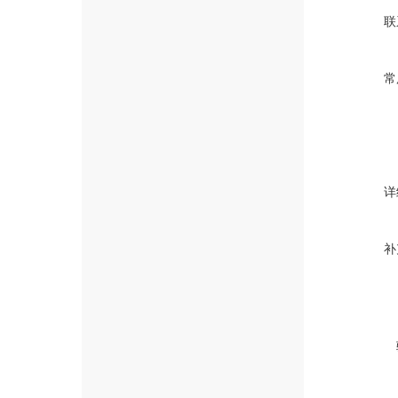
联
常
详
补