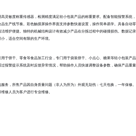
用高灵敏度称重传感器，检测精度满足轻小包装产品的称重要求。配备智能报警系统，
食品生产线节奏。彩色触摸屏操作界面支持参数快速设置，操作简单易学。具备自动零
清洁维护便捷。独特的机械结构设计有效减少产品在分拣过程中的碰撞损伤。数据记录
积小，适合空间有限的生产环境。
应用于饼干、零食等食品加工行业，专门用于袋装饼干、小点心、糖果等轻小包装产品
通过报警提示系统及时反馈异常情况，帮助操作人员快速调整设备参数，确保产品重量
包服务，所售产品因自身质量问题（非人为所为）外观无划伤：七天包换，一年保修。
安排维修人员为客户进行专业维修。