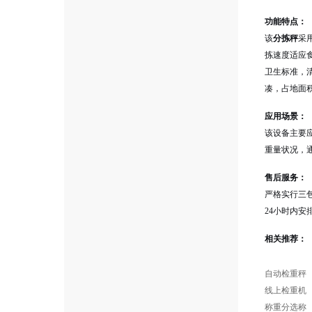
功能特点：
该
分拣秤
采
拣速度适应
卫生标准，
凑，占地面
应用场景：
该设备主要
重量状况，
售后服务：
严格实行三
24小时内
相关推荐：
自动检重秤
线上检重机
称重
分选称