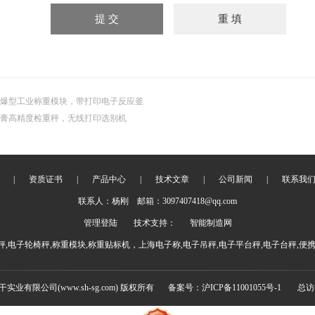
爆型工业称重模块，带打印电子反应釜
膏高精度检重秤，无线打印选别机
|
资质证书
|
产品中心
|
技术文章
|
公司新闻
|
联系我
联系人：杨刚 邮箱：3097407418@qq.com
管理登陆
技术支持：
智能制造网
,电子轮椅秤,称重模块,称重贴标机，上海电子称,电子吊秤,电子平台秤,电子台秤,便
实干实业有限公司(www.sh-sg.com) 版权所有
备案号：沪ICP备11001055号-1
总访问