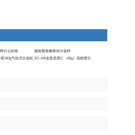
秤什么价格
罐装瓶装糖果块分选秤
棒装580g气吹式分选机
SG-100盒装坚果仁（80g）高精度分选秤