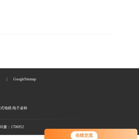
们
|
GoogleSitemap
携式地磅,电子桌称
量：1706952
在线交流