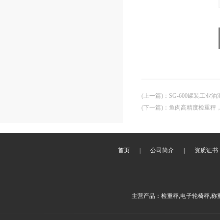
(上一篇)
：
SG-600罐装工业
(下一篇)
：
鱼肉高精度检重秤
首页
|
公司简介
|
资质证书
主营产品：检重秤,电子轮椅秤,称