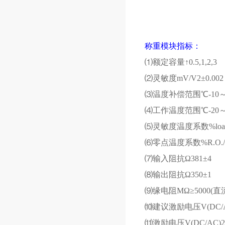
称重模块指标：
⑴额定容量↑
0.5,1,2,3
⑵灵敏度
mV/V2
±
0.002
⑶温度补偿范围℃
-10
⑷工作温度范围℃
-20
⑸灵敏度温度系数
%loa
⑹零点温度系数
%R.O./
⑺输入阻抗Ω
381
±
4
⑻输出阻抗Ω
350
±
1
⑼缘电阻
M
Ω≥
5000(
直
⑽建议激励电压
V(DC/
⑾激励电压
V(DC/AC)2