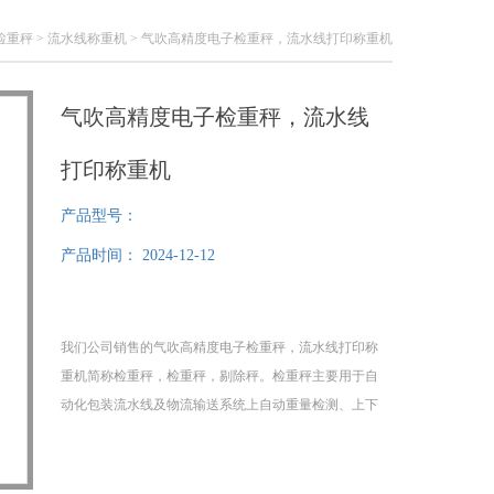
检重秤
>
流水线称重机
> 气吹高精度电子检重秤，流水线打印称重机
气吹高精度电子检重秤，流水线
打印称重机
产品型号：
产品时间：
2024-12-12
我们公司销售的气吹高精度电子检重秤，流水线打印称
重机简称检重秤，检重秤，剔除秤。检重秤主要用于自
动化包装流水线及物流输送系统上自动重量检测、上下
线判别或重量分级选择，应用于饮料、食品、日化、化
工、轻工等行业的在线工艺检重应用。