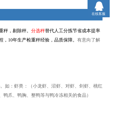
在线客服
重秤，剔除秤。
分
选秤
替代人工分拣节省成本提率
程，10年生产检重秤经验，品质保障。
有意向了解
选。如：虾类：（小龙虾、沼虾、对虾、剑虾、桃红
、鸭爪、鸭胸、整鸭等与鸭冷冻相关的食品）