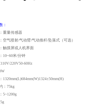
数：
：重量传感器
：空气喷射
/
气动臂
/
气动推杆
/
坠落式（可选）
：触摸屏或人机界面
：
10~60
米
/
分钟
110V/220V50-60Hz
0W
：
1320mm(L)684mm(W)1324±50mm(H)
约：
75kg
：
5~1200g
.5g