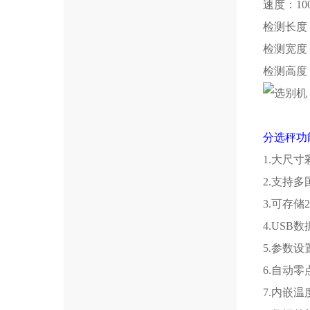
速度：
10
检测长度
检测宽度
检测高度
分选秤功
1.
大尺寸
2.
支持多
3.
可存储
2
4.USB
数
5.
参数设
6.
自动零
7.
内嵌温