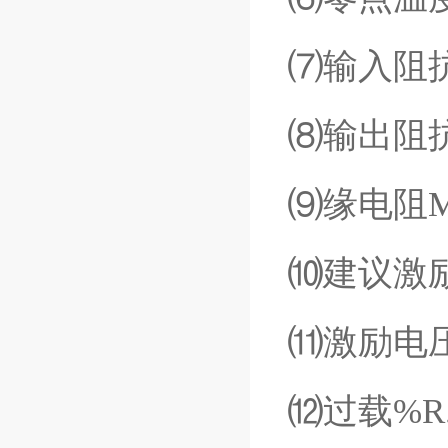
⑺输入阻
⑻输出阻
⑼缘电阻
⑽建议激
⑾激励电
⑿过载
%R