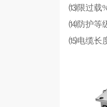
⒀限过载
%
⒁防护等
⒂电缆长