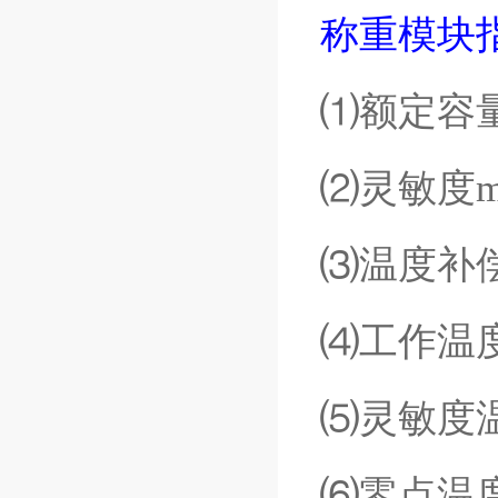
称重模块
⑴额定容
⑵灵敏度
⑶温度补
⑷工作温
⑸灵敏度
⑹零点温