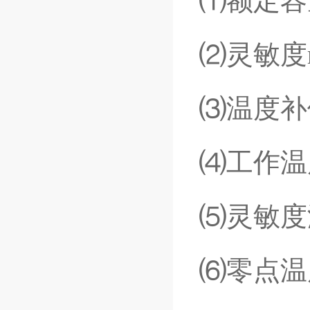
⑴额定容
⑵灵敏度
⑶温度补
⑷工作温
⑸灵敏度
⑹零点温