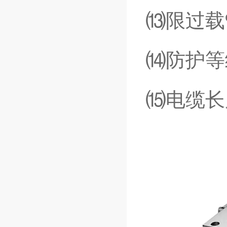
⒀限过载
⒁防护等
⒂电缆长