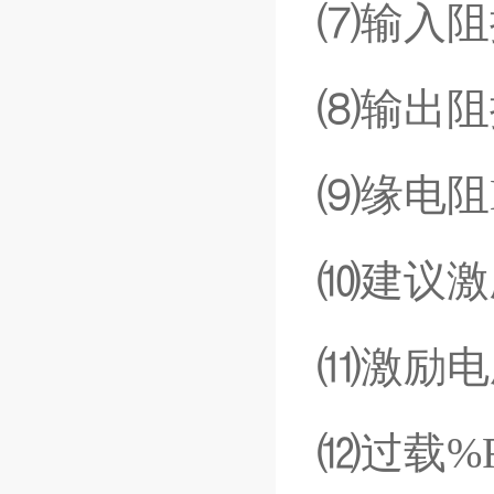
⑺输入阻
⑻输出阻
⑼缘电阻
⑽建议激
⑾激励电
⑿过载
%R