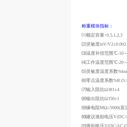
称重模块指标：
⑴额定容量↑
0.5,1,2,3
⑵灵敏度
mV/V2
±
0.002
⑶温度补偿范围℃
-10
⑷工作温度范围℃
-20
⑸灵敏度温度系数
%loa
⑹零点温度系数
%R.O./
⑺输入阻抗Ω
381
±
4
⑻输出阻抗Ω
350
±
1
⑼缘电阻
M
Ω≥
5000(
直
⑽建议激励电压
V(DC/
⑾激励电压
V(DC/AC)2