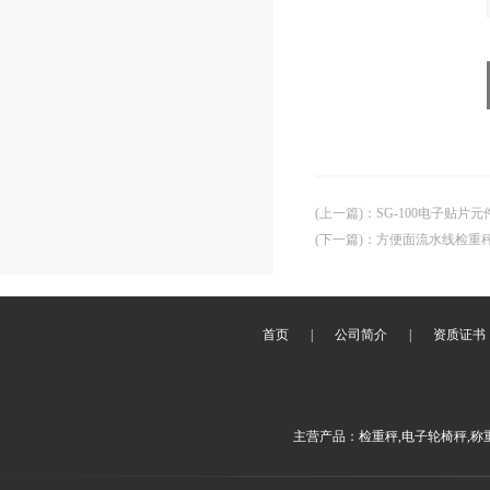
(上一篇)
：
SG-100电子贴片
(下一篇)
：
方便面流水线检重
首页
|
公司简介
|
资质证书
主营产品：检重秤,电子轮椅秤,称