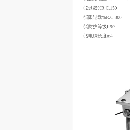
⑿过载
%R.C.150
⒀限过载
%R.C.300
⒁防护等级
IP67
⒂电缆长度
m4