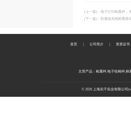
(上一篇)
：
电子打印检重秤，
(下一篇)
：
防腐蚀无线称重模块
首页
|
公司简介
|
资质证书
主营产品：检重秤,电子轮椅秤,称
© 2026 上海实干实业有限公司(www