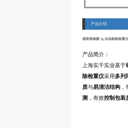
产品介绍
袋装辣椒酱 5g 自动剔除检重
产品简介：
上海实干实业基于
除检重仪
采用
多列
质
与
易清洁结构
，
测
，有效
控制包装