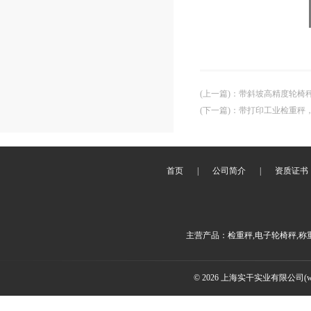
(上一篇)
：
带斜坡高精度轮椅
(下一篇)
：
带打印工业检重秤
首页
|
公司简介
|
资质证书
主营产品：检重秤,电子轮椅秤,称
© 2026 上海实干实业有限公司(www