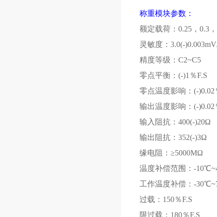
称重模块参数：
额定载荷：0.25，
0.3
，
灵敏度：3.0(-)0.003m
精度等级：C2~C5
零点平衡：(-)1％
F.S
零点温度影响：(-)0.02
输出温度影响：(-)0.02
输入阻抗：400(-)20Ω
输出阻抗：352(-)3Ω
缘电阻：≥
5000M
Ω
温度补偿范围：-10℃
~
工作温度补偿：-30℃
~
过载：150％
F.S
限过载：180％
F.S