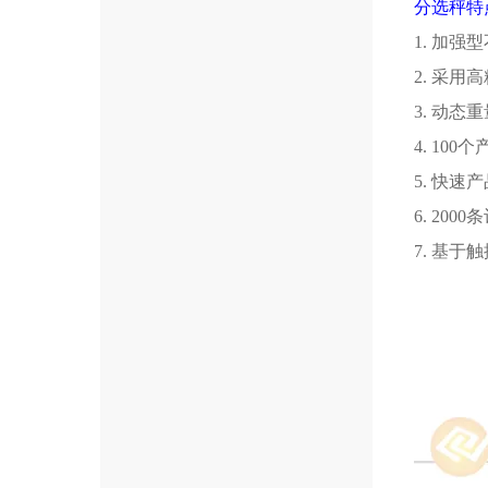
分选秤特
1.
加强型
2.
采用高
3.
动态重
4. 100
个
5.
快速产
6. 2000
条
7.
基于触