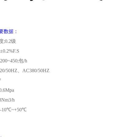
要数据：
度
;0.2
级
;±0.2%F.S
;200~450;
包
/h
20/50HZ
、
AC380/50HZ
W
~0.6Mpa
.3Nm3/h
;-10℃~+50℃