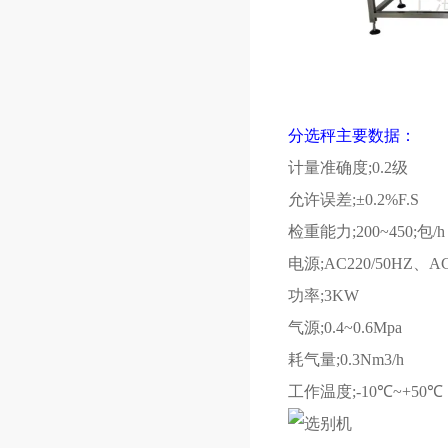
分选秤主要数据：
计量准确度
;0.2
级
允许误差
;±0.2%F.S
检重能力
;200~450;
包
/h
电源
;AC220/50HZ
、
AC
功率
;3KW
气源
;0.4~0.6Mpa
耗气量
;0.3Nm3/h
工作温度
;-10℃~+50℃