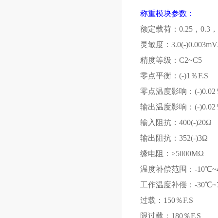
称重模块参数：
额定载荷：0.25，
0.3
，
灵敏度：3.0(-)0.003m
精度等级：C2~C5
零点平衡：(-)1％
F.S
零点温度影响：(-)0.02
输出温度影响：(-)0.02
输入阻抗：400(-)20Ω
输出阻抗：352(-)3Ω
缘电阻：≥
5000M
Ω
温度补偿范围：-10℃
~
工作温度补偿：-30℃
~
过载：150％
F.S
限过载：180％
F.S