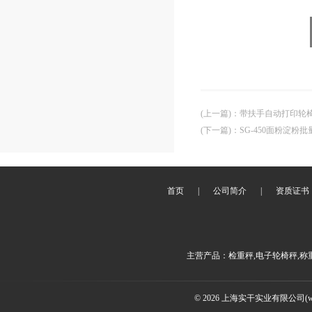
(上一篇)
：
带扶手自动打印轮
(下一篇)
：
SG-450面粉淀粉
首页
|
公司简介
|
资质证书
主营产品：检重秤,电子轮椅秤,称
© 2026 上海实干实业有限公司(www