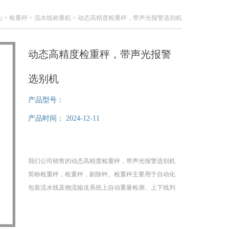
心
>
检重秤
>
流水线称重机
> 动态高精度检重秤，带声光报警选别机
动态高精度检重秤，带声光报警
选别机
产品型号：
产品时间：
2024-12-11
我们公司销售的动态高精度检重秤，带声光报警选别机
简称检重秤，检重秤，剔除秤。检重秤主要用于自动化
包装流水线及物流输送系统上自动重量检测、上下线判
别或重量分级选择，应用于饮料、食品、日化、化工、
轻工等行业的在线工艺检重应用。