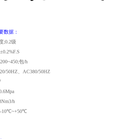
要数据：
度
;0.2
级
;±0.2%F.S
;200~450;
包
/h
20/50HZ
、
AC380/50HZ
W
~0.6Mpa
.3Nm3/h
;-10℃~+50℃