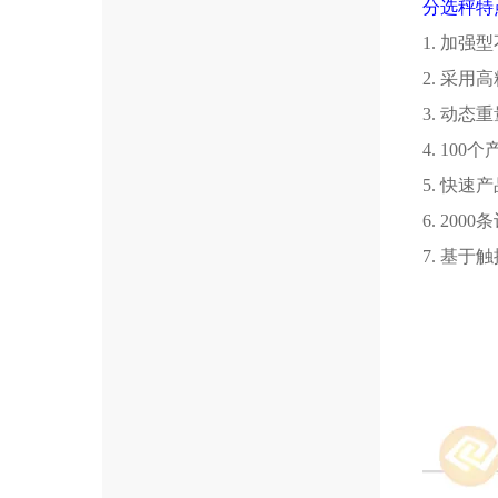
分选秤特
1.
加强型
2.
采用高
3.
动态重
4. 100
个
5.
快速产
6. 2000
条
7.
基于触