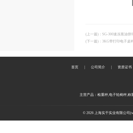
(上一篇)
：
SG-300速冻葱油饼
(下一篇)
：
3KG带打印电子桌
首页
|
公司简介
|
资质证书
主营产品：检重秤,电子轮椅秤,称
© 2026 上海实干实业有限公司(www