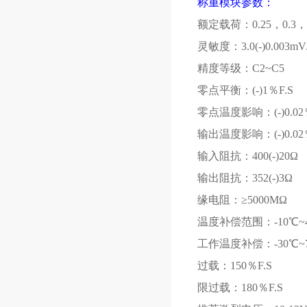
称重模块参数：
额定载荷：0.25，
0.3
，
灵敏度：3.0(-)0.003m
精度等级：C2~C5
零点平衡：(-)1％
F.S
零点温度影响：(-)0.02
输出温度影响：(-)0.02
输入阻抗：400(-)20Ω
输出阻抗：352(-)3Ω
缘电阻：≥
5000M
Ω
温度补偿范围：-10℃
~
工作温度补偿：-30℃
~
过载：150％
F.S
限过载：180％
F.S