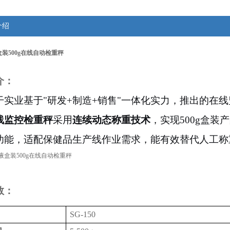
介绍
装500g在线自动检重秤
介：
干实业基于
"研发+制造+销售"一体化实力，推出的在
线监控检重秤
采用
连续动态称重技术
，实现
5
00g盒
功能，适配保健品生产线作业需求，能有效替代人工称
数：
SG-150