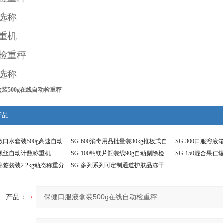
选称
重机
检重秤
选称
装500g在线自动检重秤
产品
SG-150牙膏漱口水套装500g高速自动分选检重仪
SG-600消毒用品批量装30kg推板式自动分拣设备
五金螺丝自动计数称重机
SG-100钙镁片瓶装线90g自动剔除检重秤
SG-300医用棉签袋装2.2kg动态称重分选机
SG-多列系列可定制通道护肤品冻干粉自动检重机
产品：