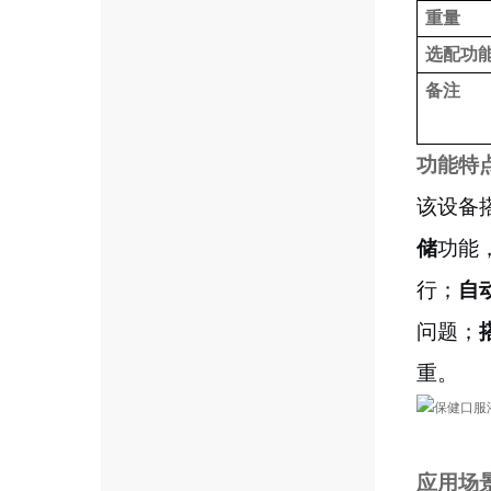
重量
选配功
备注
功能特
该设备
储
功能
行；
自
问题；
重。
应用场