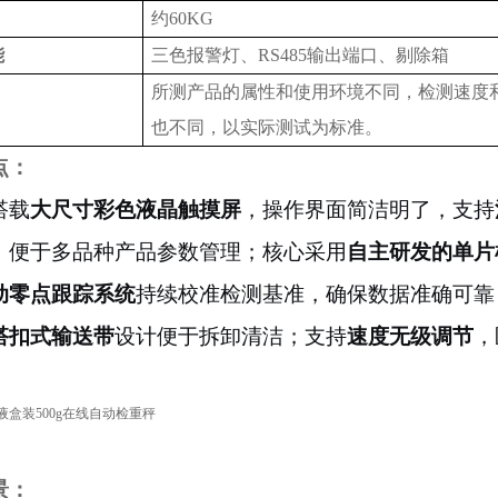
约
60KG
能
三色报警灯、
RS485输出端口、剔除箱
所测产品的属性和使用环境不同，检测速度
也不同
，以实际测试为标准
。
点：
搭载
大尺寸彩色液晶触摸屏
，操作界面简洁明了，支持
，便于多品种产品参数管理；核心采用
自主研发的单片
动零点跟踪系统
持续校准检测基准，确保数据准确可靠
搭扣式输送带
设计便于拆卸清洁；支持
速度无级调节
，
景：