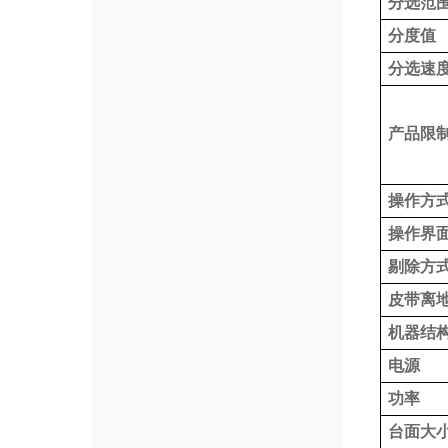
分选范
分度值
分选速
产品限
操作方
操作界
剔除方
皮带离
机器结
电源
功率
台面大