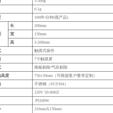
围
5-500g
0.1g
度
100件
/分钟
(视产品)
长
200mm
制
宽
150mm
高
3-200mm
式
触摸式操作
面
7寸触摸屏
式
推板剔除
/气吹剔除
地高度
750±50mm（可根据客户要求定制）
构
不锈钢（
SUS304）
220V 50-60HZ
约
100W
小
3
16
mmX150mm