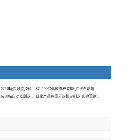
SG-300口服溶液箱装2.8kg实时监控检重机
SG-100保健胶囊板装80g在线自动选别秤
SG-150混合果仁罐装500g自动监测选别秤
日化产品称重分选机定制,牙膏称重剔除机