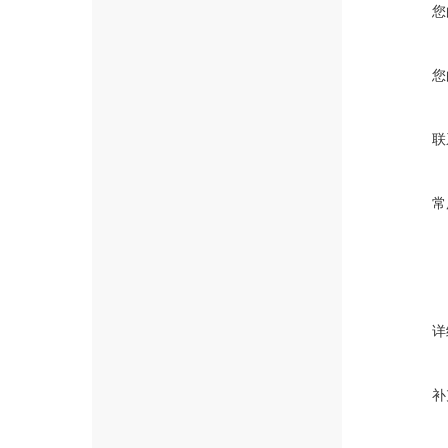
您
您
联
常
详
补