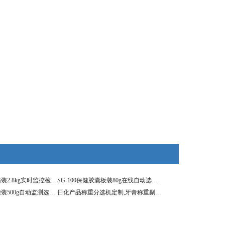
SG-300口服溶液箱装2.8kg实时监控检重机
SG-100保健胶囊板装80g在线自动选别秤
SG-150混合果仁罐装500g自动监测选别秤
日化产品称重分选机定制,牙膏称重剔除机