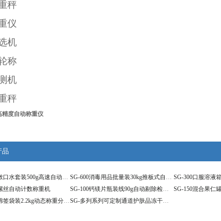
重秤
重仪
选机
轮称
测机
重秤
高精度自动称重仪
产品
SG-150牙膏漱口水套装500g高速自动分选检重仪
SG-600消毒用品批量装30kg推板式自动分拣设备
五金螺丝自动计数称重机
SG-100钙镁片瓶装线90g自动剔除检重秤
SG-300医用棉签袋装2.2kg动态称重分选机
SG-多列系列可定制通道护肤品冻干粉自动检重机