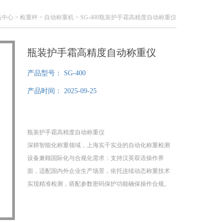
品中心
>
检重秤
>
自动称重机
> SG-400瓶装护手霜高精度自动称重仪
瓶装护手霜高精度自动称重仪
产品型号：
SG-400
产品时间：
2025-09-25
瓶装护手霜高精度自动称重仪
深耕智能化称重领域，上海实干实业的自动化称重检测
设备兼顾国际化与合规化需求：支持汉英双语操作界
面，适配国内外企业生产场景，依托连续动态称重技术
实现精准检测，搭配参数密码保护功能确保操作合规。
自动称重仪具备智能报警与自动剔除功能，可嵌入多行
业流水线，能替代人工称重，减少误差与成本，在提升