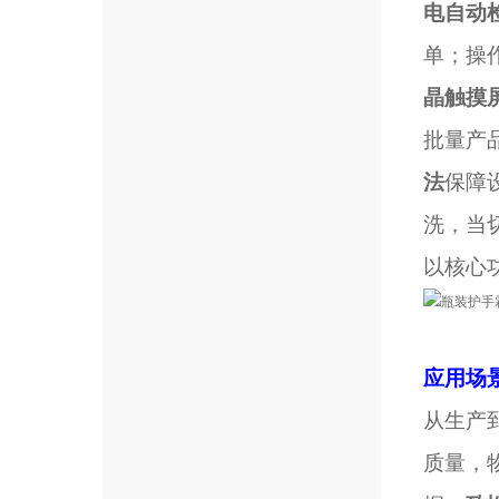
电自动
单；操
晶触摸
批量产
法
保障
洗，当
以核心
应用场
从生产
质量，