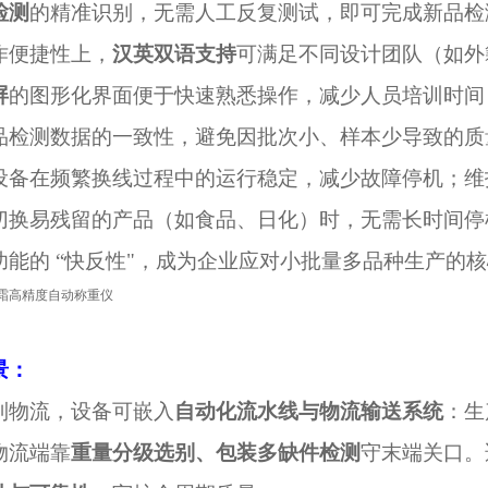
检测
的精准识别，无需人工反复测试，即可完成新品检
作便捷性上，
汉英双语支持
可满足不同设计团队（如外
屏
的图形化界面便于快速熟悉操作，减少人员培训时间
品检测数据的一致性，避免因批次小、样本少导致的质
设备在频繁换线过程中的运行稳定，减少故障停机；维
切换易残留的产品（如食品、日化）时，无需长时间停
功能的
“快反性"，成为企业应对小批量多品种生产的
景：
到物流，设备可嵌入
自动化流水线与物流输送系统
：生
物流端靠
重量分级选别、包装多缺件检测
守末端关口。