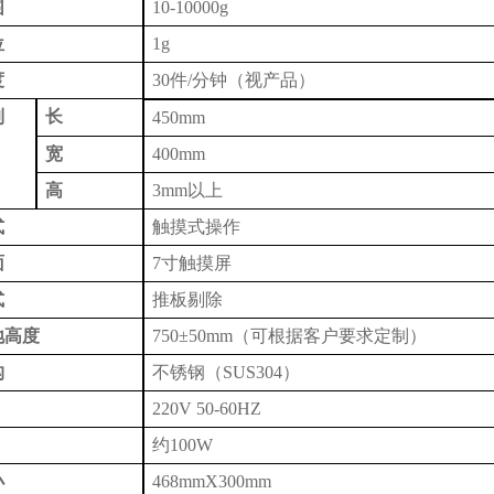
围
10
-
10000
g
位
1
g
度
30件
/分钟
（视产品）
制
长
450
mm
宽
400
mm
高
3mm
以上
式
触摸式操作
面
7寸触摸屏
式
推板剔除
地高度
750±50mm（可根据客户要求定制）
构
不锈钢（
SUS304）
220V 50-60HZ
约
100W
小
468
mmX
30
0mm