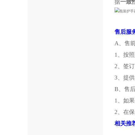
据
一致
售后服
A、售
1、按
2、签
3、提
B、售
1、如
2、在
相关推