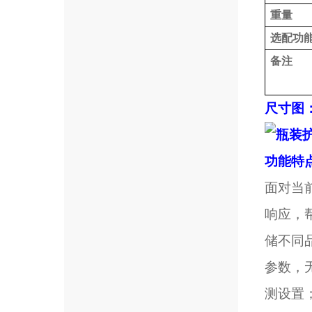
重量
选配功
备注
尺寸图
功能特
面对当
响应，
储不同
参数，
测设置