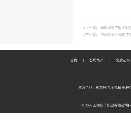
(上一篇)
：
鸡腿漏装下坠式剔
(下一篇)
：
纸箱称重分选机,下
首页
|
公司简介
|
资质证书
主营产品：检重秤,电子轮椅秤,称
© 2026 上海实干实业有限公司(www