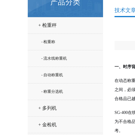
产品分类
技术文
+ 检重秤
- 检重称
- 流水线称重机
一、时序
- 自动称重机
在动态称
之间，必
- 称重分选机
合格品已
+ 多列机
SG-400
为不合格品
+ 金检机
考。