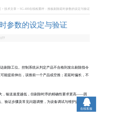
页
>
技术文章
> SG-400在线检重秤：推板剔除延时参数的设定与验证
除延时参数的设定与验证
：
177
到达剔除工位。控制系统从判定产品不合格到发出剔除指令
板可能提前伸出，误推前一个产品或空推；若延时偏长，不
重量越大，输送速度越低，但剔除时序的精确性要求更高——因
方法、验证步骤及常见问题调整，为设备调试与维护提供参
在线客服