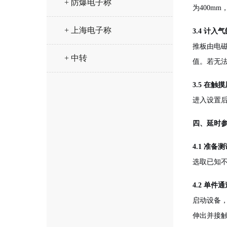
+ 防爆电子称
为400mm
+ 上海电子称
3.4 计入
推板由电
+ 中转
值。若无
3.5 在
进入设置
四、延时
4.1 准备
选取已知
4.2 单件
启动设备
伸出并接