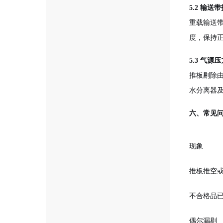
5.2 输送
重载输送
度，保持
5.3 气源
推板剔除由
水分离器
六、常见
现象
推板推空
不合格品
偶尔漏剔