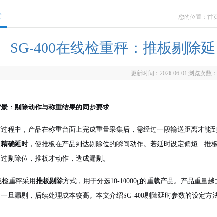
章
您的位置：
首
SG-400在线检重秤：推板剔
更新时间：2026-06-01 浏览次数
背景：剔除动作与称重结果的同步要求
重过程中，产品在称重台面上完成重量采集后，需经过一段输送距离才能
须
精确延时
，使推板在产品到达剔除位的瞬间动作。若延时设定偏短，推
越过剔除位，推板才动作，造成漏剔。
在线检重秤采用
推板剔除
方式，用于分选10-10000g的重载产品。产品
一旦漏剔，后续处理成本较高。本文介绍SG-400剔除延时参数的设定