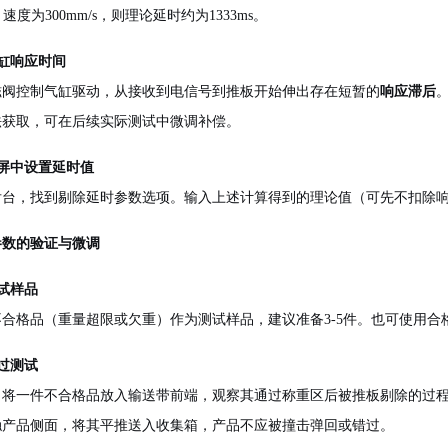
，速度为300mm/s，则理论延时约为1333ms。
气缸响应时间
磁阀控制气缸驱动，从接收到电信号到推板开始伸出存在短暂的
响应滞后
法获取，可在后续实际测试中微调补偿。
触摸屏中设置延时值
后台，找到剔除延时参数选项。输入上述计算得到的理论值（可先不扣除
参数的验证与微调
测试样品
不合格品（重量超限或欠重）作为测试样品，建议准备3-5件。也可使用
通过测试
，将一件不合格品放入输送带前端，观察其通过称重区后被推板剔除的过
触产品侧面，将其平推送入收集箱，产品不应被撞击弹回或错过。