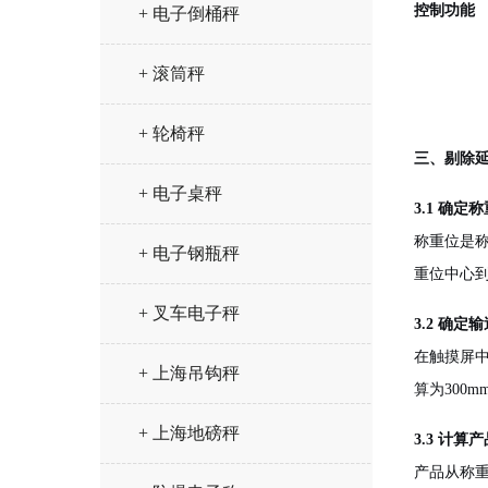
控制功能
+ 电子倒桶秤
+ 滚筒秤
+ 轮椅秤
三、剔除
+ 电子桌秤
3.1 确
称重位是
+ 电子钢瓶秤
重位中心
+ 叉车电子秤
3.2 确定
在触摸屏中
+ 上海吊钩秤
算为300mm
+ 上海地磅秤
3.3 计算
产品从称重