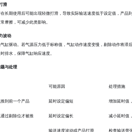
带打滑
带在长期使用后可能出现轻微打滑，导致实际输送速度低于设定值，产品
正常摩擦，可减少此类影响。
压力波动
气缸驱动。若气源压力低于标称值，气缸动作速度变慢，剔除动作将滞后于设
及时排水，保障气缸响应速度。
问题与处理
可能原因
处理措施
或推到前一个产品
延时设定偏短
增加延时值
已通过剔除位才被推
延时设定偏长
减小延时值
输送速度波动或产品打滑
检查输送带