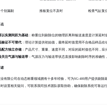
时个别漏剔
推板复位不及时
检查气缸复
要点
算以实测间距为基础
：称重位到剔除位的物理距离和输送速度是计算延时
品验证不可替代
：理论计算提供初始值，最终延时值需用不合格品样品在
品配方独立存储
：产品尺寸、重量、速度不同，对应的延时值也不同，应
检关注气源与输送带
：气源压力与输送带状态直接影响剔除时序的准确性
承诺
业有限公司在动态称重领域拥有十多年经验，可为SG-400用户提供剔
延时设置相关疑问，可联系我司技术团队获取协助，确保剔除系统可靠运