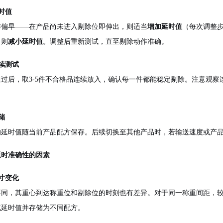
延时值
作偏早——在产品尚未进入剔除位即伸出，则适当
增加延时值
（每次调整步
，则
减小延时值
。调整后重新测试，直至剔除动作准确。
连续测试
通过后，取3-5件不合格品连续放入，确认每一件都能稳定剔除。注意观
存储
的延时值随当前产品配方保存。后续切换至其他产品时，若输送速度或产
延时准确性的因素
尺寸变化
不同，其重心到达称重位和剔除位的时刻也有差异。对于同一称重间距，
试延时值并存储为不同配方。