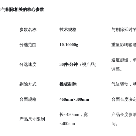
400与剔除相关的核心参数
参数名称
技术规格
与剔除延时
分选范围
10-10000g
重量影响输
速度越慢，
分选速度
30件/分钟
（视产品）
调整。
剔除方式
推板剔除
气缸驱动，
台面规格
468mm×300mm
台面长度决
长≤450mm，宽
产品长度影
产品尺寸限制
≤400mm
间。