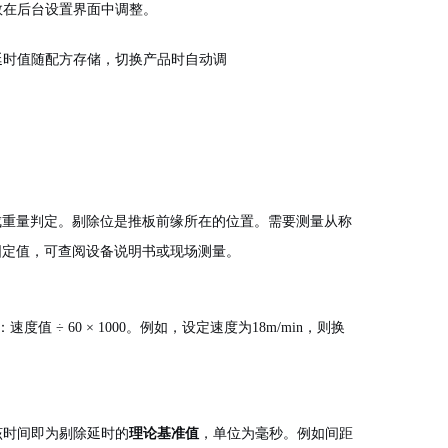
数在后台设置界面中调整。
延时值随配方存储，切换产品时自动调
成重量判定。剔除位是推板前缘所在的位置。需要测量从称
固定值，可查阅设备说明书或现场测量。
÷ 60 × 1000。例如，设定速度为18m/min，则换
。该时间即为剔除延时的
理论基准值
，单位为毫秒。例如间距