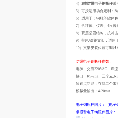
4）
2吨防爆电子钢瓶秤
采
5）可按适用场合定制：防
6）适用于：钢瓶等罐体
7）含秤体、仪表、4只传
8）双层坚固结构，抗冲
9）带PU滚轮支架，适用
10）支架安装位置可调
防爆电子钢瓶秤参数：
电源：交流220VAC、直流1
接口：RS-232、三个立,RS-
预置点功能：存储二个带
模拟量输出：4-20mA
电子钢瓶秤图片：（
电子
带报警电子钢瓶秤图片：