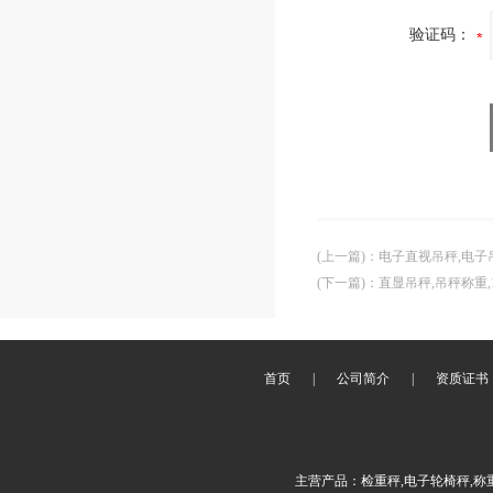
验证码：
(上一篇)
：
电子直视吊秤,电子
(下一篇)
：
直显吊秤,吊秤称重,
首页
|
公司简介
|
资质证书
主营产品：检重秤,电子轮椅秤,称