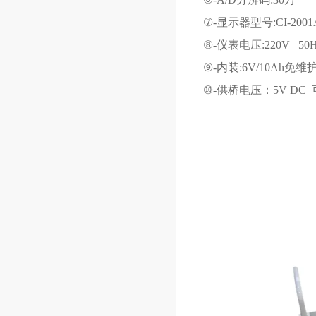
⑦
-
显示器型号
:CI-200
⑧
-
仪表电压
:220V 50
⑨
-
内装
:6V/10Ah
免维
⑩
-
供桥电压：
5V DC