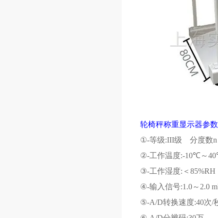
轮椅秤称重显示器参数
①
-
等级
:III
级 分度数
n
②
-
工作温度
:-10
℃～
40
③
-
工作湿度
:
＜
85%RH
④
-
输入信号
:1.0
～
2.0 
⑤
-A/D
转换速度
:40
次
/
⑥
-A/D
分辨码
:30
万