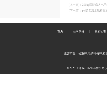
(上一篇)
：
200kg医院病人电
(下一篇)
：
pet吸塑流水线称
首页
|
公司简介
|
资质证书
主营产品：检重秤,电子轮椅秤,称
© 2026 上海实干实业有限公司(www