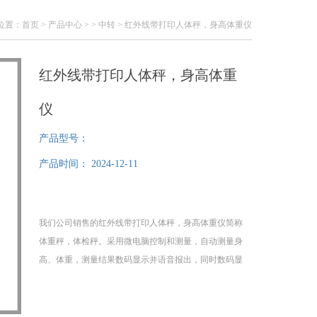
位置：
首页
>
产品中心
> >
中转
> 红外线带打印人体秤，身高体重仪
红外线带打印人体秤，身高体重
仪
产品型号：
产品时间：
2024-12-11
我们公司销售的红外线带打印人体秤，身高体重仪简称
体重秤，体检秤。采用微电脑控制和测量，自动测量身
高、体重，测量结果数码显示并语音报出，同时数码显
示，并可与计算机连接，以备存档。