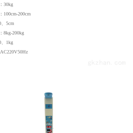
30kg
00cm-200cm
、5cm
kg-200kg
、1kg
C220V50Hz