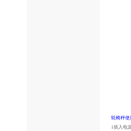
轮椅秤使
1插入电