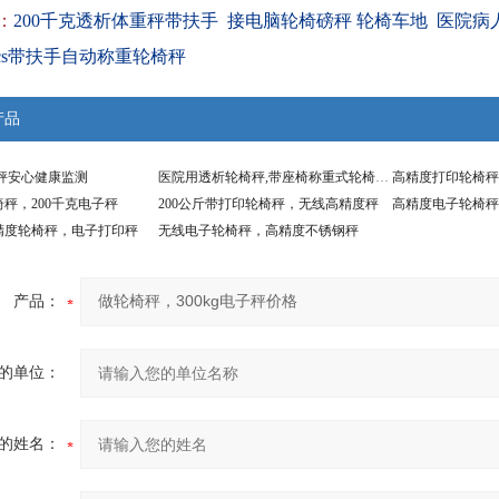
：
200千克透析体重秤带扶手
接电脑轮椅磅秤 轮椅车地
医院病
scs带扶手自动称重轮椅秤
产品
秤安心健康监测
医院用透析轮椅秤,带座椅称重式轮椅称厂家
高精度打印轮椅秤
秤，200千克电子秤
200公斤带打印轮椅秤，无线高精度秤
高精度电子轮椅秤
精度轮椅秤，电子打印秤
无线电子轮椅秤，高精度不锈钢秤
产品：
的单位：
的姓名：