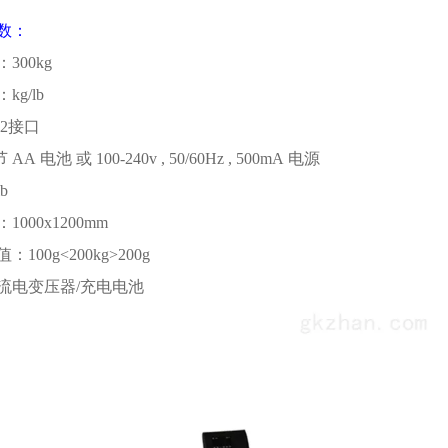
数：
：
300kg
：
kg/lb
2
接口
节
AA
电池 或
100-240v , 50/60Hz , 500mA
电源
lb
：
1000x1200mm
值：
100g<200kg>200g
流电变压器
/
充电电池