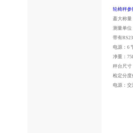
轮椅秤参
蕞大称量
测量单位
带有
RS23
电源：
6
净重：
75
秤台尺寸
检定分度
电源：交