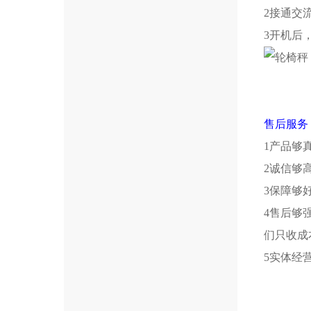
2接通交
3开机后
售后服务
1产品够
2诚信够
3保障够
4售后够
们只收成
5实体经