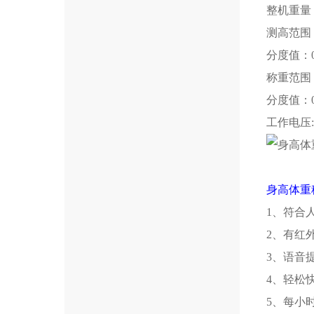
整机重量：
测高范围：1
分度值：0
称重范围：8
分度值：0
工作电压:A
身高体重
1、符合
2、有红
3、语音
4、轻松
5、每小