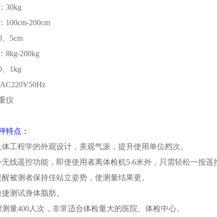
30kg
00cm-200cm
、5cm
kg-200kg
、1kg
C220V50Hz
秤特点：
人体工程学的外观设计，美观气派，提升使用单位档次。
外无线遥控功能，即使使用者离体检机5-6米外，只需轻松一按
提醒被测者保持佳站立姿势，使测量结果更。
快捷测试身体脂肪。
时测量400人次，非常适合体检量大的医院、体检中心。