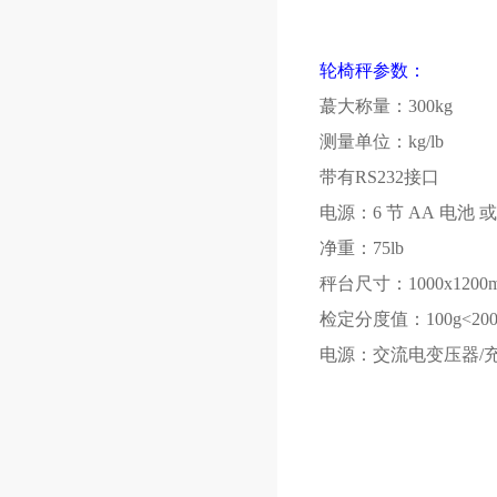
轮椅秤参数：
蕞大称量：
300kg
测量单位：
kg/lb
带有
RS232
接口
电源：
6
节
AA
电池 
净重：
75lb
秤台尺寸：
1000x1200
检定分度值：
100g<20
电源：交流电变压器
/